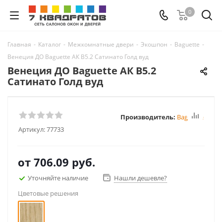
0
Главная
-
Каталог
-
Межкомнатные двери
-
Экошпон
-
Baguette
-
Венеция ДО Baguette АК B5.2 Сатинато Голд вуд
Венеция ДО Baguette АК B5.2
Сатинато Голд вуд
Производитель:
Baguette
Артикул:
77733
от
706.09 руб.
Уточняйте наличие
Нашли дешевле?
Цветовые решения