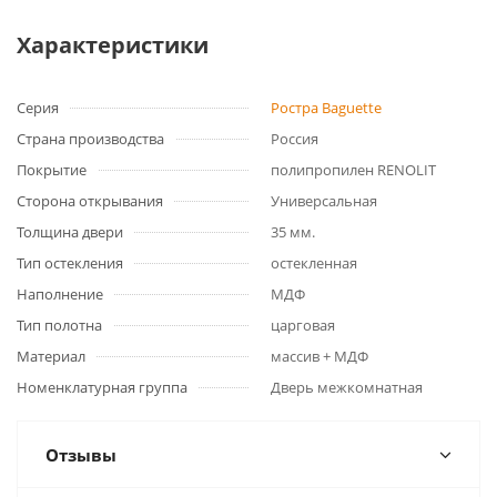
Характеристики
Серия
Ростра Baguette
Страна производства
Россия
Покрытие
полипропилен RENOLIT
Сторона открывания
Универсальная
Толщина двери
35 мм.
Тип остекления
остекленная
Наполнение
МДФ
Тип полотна
царговая
Материал
массив + МДФ
Номенклатурная группа
Дверь межкомнатная
Отзывы