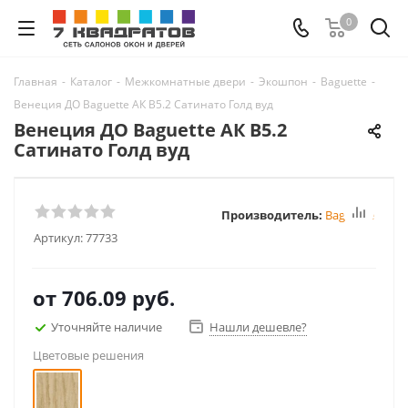
0
Главная
-
Каталог
-
Межкомнатные двери
-
Экошпон
-
Baguette
-
Венеция ДО Baguette АК B5.2 Сатинато Голд вуд
Венеция ДО Baguette АК B5.2
Сатинато Голд вуд
Производитель:
Baguette
Артикул:
77733
от
706.09 руб.
Уточняйте наличие
Нашли дешевле?
Цветовые решения