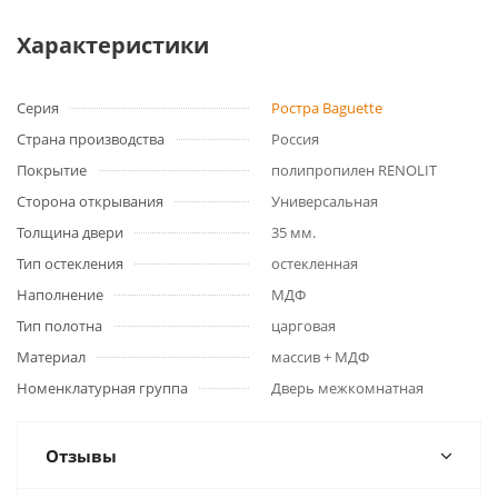
Характеристики
Серия
Ростра Baguette
Страна производства
Россия
Покрытие
полипропилен RENOLIT
Сторона открывания
Универсальная
Толщина двери
35 мм.
Тип остекления
остекленная
Наполнение
МДФ
Тип полотна
царговая
Материал
массив + МДФ
Номенклатурная группа
Дверь межкомнатная
Отзывы