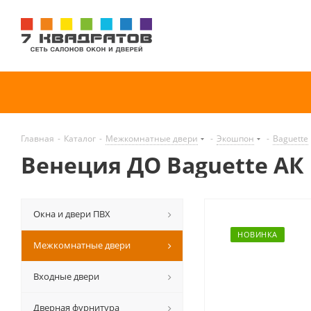
Главная
-
Каталог
-
Межкомнатные двери
-
Экошпон
-
Baguette
Венеция ДО Baguette АК 
Окна и двери ПВХ
НОВИНКА
Межкомнатные двери
Входные двери
Дверная фурнитура