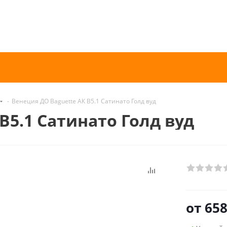
-
Венеция ДО Baguette АК B5.1 Сатинато Голд вуд
B5.1 Сатинато Голд вуд
от
658