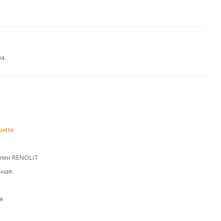
а.
uette
лен RENOLIT
ьная
я