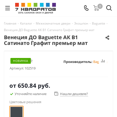
0
Главная
-
Каталог
-
Межкомнатные двери
-
Экошпон
-
Baguette
-
Венеция ДО Baguette АК B1 Сатинато Графит премьер мат
Венеция ДО Baguette АК B1
Сатинато Графит премьер мат
НОВИНКА
Производитель:
Baguette
Артикул:
102519
от
650.84 руб.
Уточняйте наличие
Нашли дешевле?
Цветовые решения