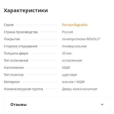
Характеристики
Серия
Ростра Baguette
Страна производства
Россия
Покрытие
полипропилен RENOLIT
Сторона открывания
Универсальная
Толщина двери
35 мм.
Тип остекления
остекленная
Наполнение
МДФ
Тип полотна
царговая
Материал
массив + МДФ
Номенклатурная группа
Дверь межкомнатная
Отзывы