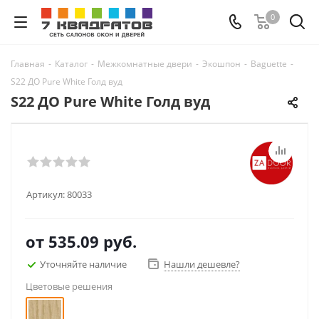
0
Главная
-
Каталог
-
Межкомнатные двери
-
Экошпон
-
Baguette
-
S22 ДО Pure White Голд вуд
S22 ДО Pure White Голд вуд
Артикул:
80033
от
535.09 руб.
Уточняйте наличие
Нашли дешевле?
Цветовые решения