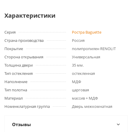
Характеристики
Серия
Ростра Baguette
Страна производства
Россия
Покрытие
полипропилен RENOLIT
Сторона открывания
Универсальная
Толщина двери
35 мм.
Тип остекления
остекленная
Наполнение
МДФ
Тип полотна
царговая
Материал
массив + МДФ
Номенклатурная группа
Дверь межкомнатная
Отзывы