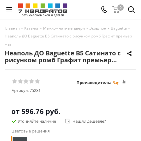
0
Главная
-
Каталог
-
Межкомнатные двери
-
Экошпон
-
Baguette
-
Неаполь ДО Baguette B5 Сатинато с рисунком ромб Графит премьер
мат
Неаполь ДО Baguette B5 Сатинато с
рисунком ромб Графит премьер
мат
Производитель:
Baguette
Артикул:
75281
от
596.76 руб.
Уточняйте наличие
Нашли дешевле?
Цветовые решения