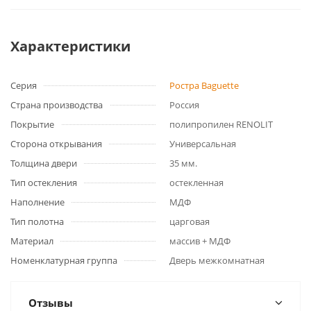
Характеристики
Серия
Ростра Baguette
Страна производства
Россия
Покрытие
полипропилен RENOLIT
Сторона открывания
Универсальная
Толщина двери
35 мм.
Тип остекления
остекленная
Наполнение
МДФ
Тип полотна
царговая
Материал
массив + МДФ
Номенклатурная группа
Дверь межкомнатная
Отзывы