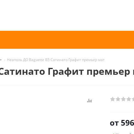
-
Неаполь ДО Baguette B5 Сатинато Графит премьер мат
 Сатинато Графит премьер
от
596