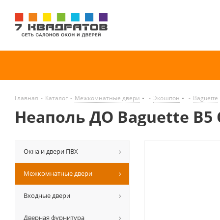
Главная
-
Каталог
-
Межкомнатные двери
-
Экошпон
-
Baguette
Неаполь ДО Baguette B5
Окна и двери ПВХ
Межкомнатные двери
Входные двери
Дверная фурнитура