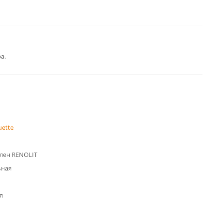
а.
uette
лен RENOLIT
ьная
я