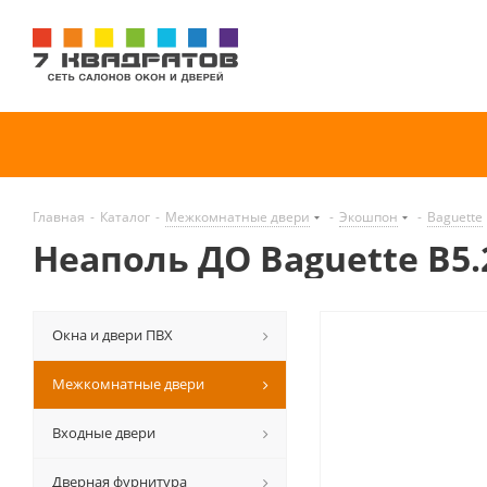
Главная
-
Каталог
-
Межкомнатные двери
-
Экошпон
-
Baguette
Неаполь ДО Baguette B5
Окна и двери ПВХ
Межкомнатные двери
Входные двери
Дверная фурнитура