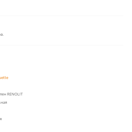
а.
uette
лен RENOLIT
ьная
я