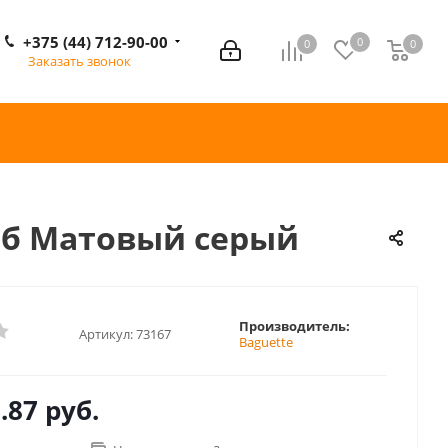
+375 (44) 712-90-00
0
0
0
0
Заказать звонок
омб Матовый серый
Производитель:
Артикул:
73167
Baguette
.87 руб.