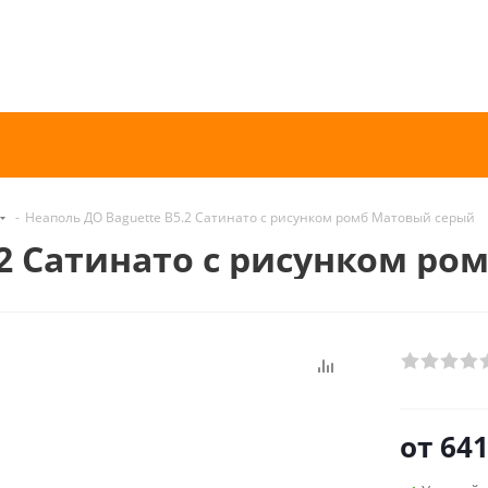
-
Неаполь ДО Baguette B5.2 Сатинато с рисунком ромб Матовый серый
.2 Сатинато с рисунком р
от
641