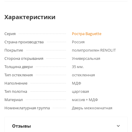
Характеристики
Серия
Ростра Baguette
Страна производства
Россия
Покрытие
полипропилен RENOLIT
Сторона открывания
Универсальная
Толщина двери
35 мм.
Тип остекления
остекленная
Наполнение
МДФ
Тип полотна
царговая
Материал
массив + МДФ
Номенклатурная группа
Дверь межкомнатная
Отзывы