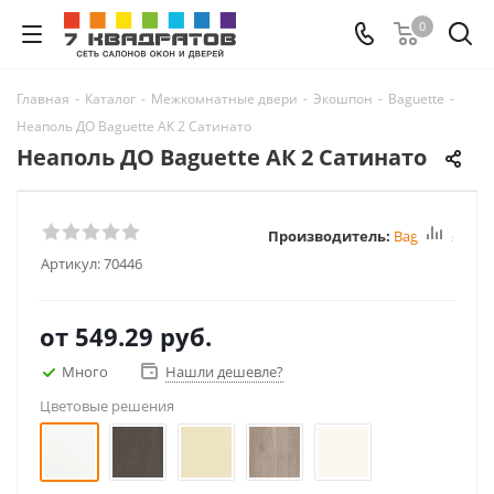
0
Главная
-
Каталог
-
Межкомнатные двери
-
Экошпон
-
Baguette
-
Неаполь ДО Baguette АК 2 Сатинато
Неаполь ДО Baguette АК 2 Сатинато
Производитель:
Baguette
Артикул:
70446
от
549.29 руб.
Много
Нашли дешевле?
Цветовые решения