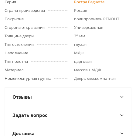
Серия
Ростра Baguette
Страна производства
Россия
Покрытие
полипропилен RENOLIT
Сторона открывания
Универсальная
Толщина двери
35 мм.
Тип остекления
глухая
Наполнение
МДФ
Тип полотна
царговая
Материал
массив + МДФ
Номенклатурная группа
Дверь межкомнатная
Отзывы
Задать вопрос
Доставка