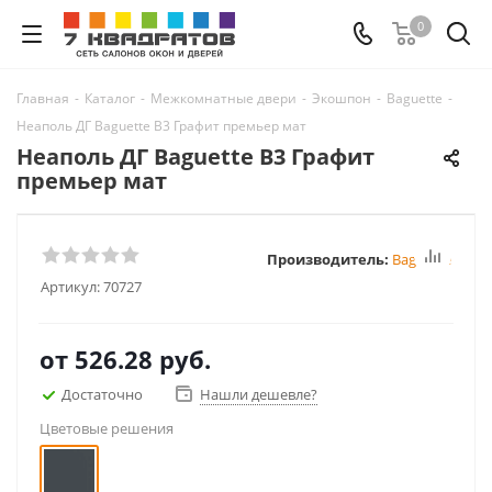
0
Главная
-
Каталог
-
Межкомнатные двери
-
Экошпон
-
Baguette
-
Неаполь ДГ Baguette B3 Графит премьер мат
Неаполь ДГ Baguette B3 Графит
премьер мат
Производитель:
Baguette
Артикул:
70727
от
526.28 руб.
Достаточно
Нашли дешевле?
Цветовые решения