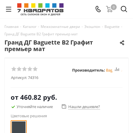
0
Главная
-
Каталог
-
Межкомнатные двери
-
Экошпон
-
Baguette
-
Гранд ДГ Baguette B2 Графит премьер мат
Гранд ДГ Baguette B2 Графит
премьер мат
Производитель:
Baguette
Артикул:
74316
от
460.82 руб.
Уточняйте наличие
Нашли дешевле?
Цветовые решения