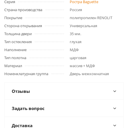
Серия
Ростра Baguette
Страна производства
Россия
Покрытие
полипропилен RENOLIT
Сторона открывания
Универсальная
Толщина двери
35 мм.
Тип остекления
глухая
Наполнение
МДФ
Тип полотна
царговая
Материал
массив + МДФ
Номенклатурная группа
Дверь межкомнатная
Отзывы
Задать вопрос
Доставка