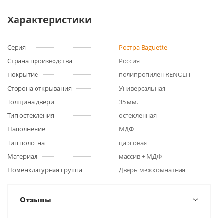
Характеристики
Серия
Ростра Baguette
Страна производства
Россия
Покрытие
полипропилен RENOLIT
Сторона открывания
Универсальная
Толщина двери
35 мм.
Тип остекления
остекленная
Наполнение
МДФ
Тип полотна
царговая
Материал
массив + МДФ
Номенклатурная группа
Дверь межкомнатная
Отзывы