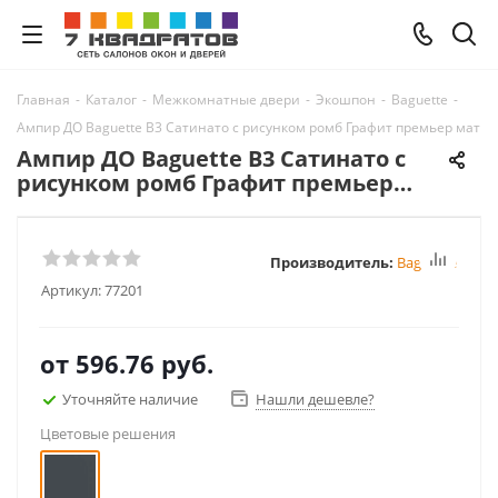
Главная
-
Каталог
-
Межкомнатные двери
-
Экошпон
-
Baguette
-
Ампир ДО Baguette B3 Сатинато с рисунком ромб Графит премьер мат
Ампир ДО Baguette B3 Сатинато с
рисунком ромб Графит премьер
мат
Производитель:
Baguette
Артикул:
77201
от
596.76 руб.
Уточняйте наличие
Нашли дешевле?
Цветовые решения