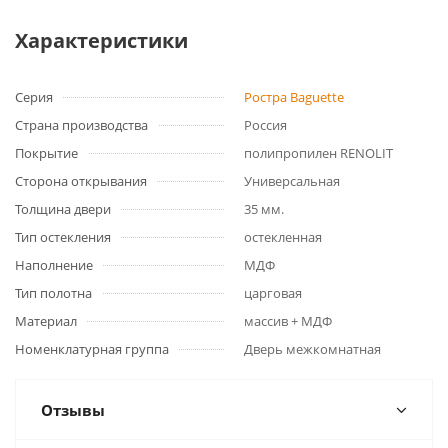
Характеристики
Серия
Ростра Baguette
Страна производства
Россия
Покрытие
полипропилен RENOLIT
Сторона открывания
Универсальная
Толщина двери
35 мм.
Тип остекления
остекленная
Наполнение
МДФ
Тип полотна
царговая
Материал
массив + МДФ
Номенклатурная группа
Дверь межкомнатная
Отзывы