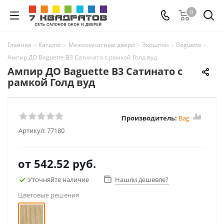
0
Главная
-
Каталог
-
Межкомнатные двери
-
Экошпон
-
Baguette
-
Ампир ДО Baguette B3 Сатинато с рамкой Голд вуд
Ампир ДО Baguette B3 Сатинато с
рамкой Голд вуд
Производитель:
Baguette
Артикул:
77180
от
542.52 руб.
Уточняйте наличие
Нашли дешевле?
Цветовые решения