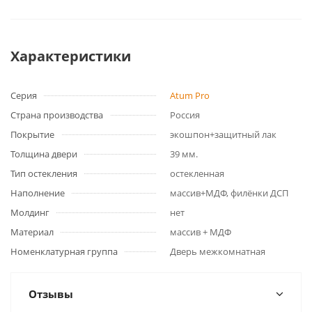
Характеристики
Серия
Atum Pro
Страна производства
Россия
Покрытие
экошпон+защитный лак
Толщина двери
39 мм.
Тип остекления
остекленная
Наполнение
массив+МДФ, филёнки ДСП
Молдинг
нет
Материал
массив + МДФ
Номенклатурная группа
Дверь межкомнатная
Отзывы