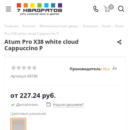
0
Главная
-
Каталог
-
Межкомнатные двери
-
Экошпон
-
Atum
-
Atum
Pro Х38 white cloud Cappuccino P
Atum Pro Х38 white cloud
Cappuccino P
Производитель:
Atum Pro
Артикул:
69730
от
227.24 руб.
Достаточно
Нашли дешевле?
Цветовые решения