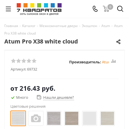
0
Главная
-
Каталог
-
Межкомнатные двери
-
Экошпон
-
Atum
-
Atum
Pro Х38 white cloud
Atum Pro Х38 white cloud
Производитель:
Atum Pro
Артикул:
69732
от
216.43 руб.
Много
Нашли дешевле?
Цветовые решения