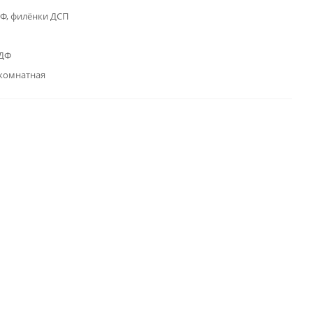
Ф, филёнки ДСП
МДФ
комнатная