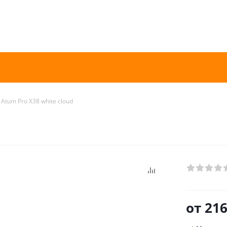
Atum Pro Х38 white cloud
от
216