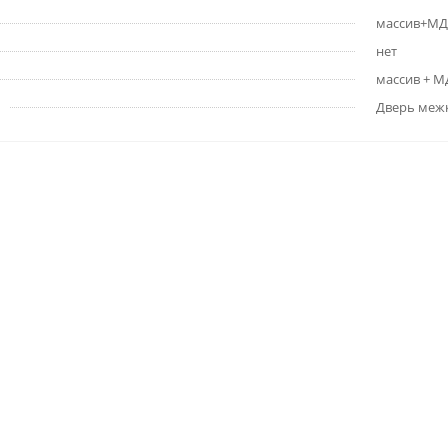
массив+МД
нет
массив + 
Дверь меж