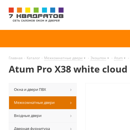
Главная
-
Каталог
-
Межкомнатные двери
-
Экошпон
-
Atum
-
Atum Pro Х38 white cloud
Окна и двери ПВХ
Межкомнатные двери
Входные двери
Дверная фурнитура