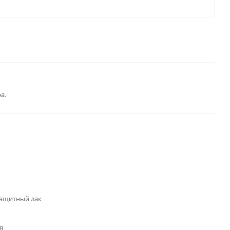
а.
ащитный лак
я