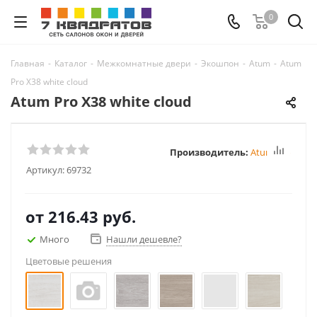
0
Главная
-
Каталог
-
Межкомнатные двери
-
Экошпон
-
Atum
-
Atum
Pro Х38 white cloud
Atum Pro Х38 white cloud
Производитель:
Atum Pro
Артикул:
69732
от
216.43 руб.
Много
Нашли дешевле?
Цветовые решения