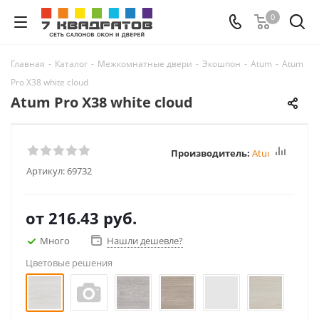
0
Главная
-
Каталог
-
Межкомнатные двери
-
Экошпон
-
Atum
-
Atum
Pro Х38 white cloud
Atum Pro Х38 white cloud
Производитель:
Atum Pro
Артикул:
69732
от
216.43 руб.
Много
Нашли дешевле?
Цветовые решения