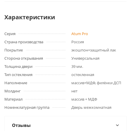
Характеристики
Серия
Atum Pro
Страна производства
Россия
Покрытие
экошпон+защитный лак
Сторона открывания
Универсальная
Толщина двери
39 мм.
Тип остекления
остекленная
Наполнение
массив+МДФ, филёнки ДСП
Молдинг
нет
Материал
массив + МДФ
Номенклатурная группа
Дверь межкомнатная
Отзывы