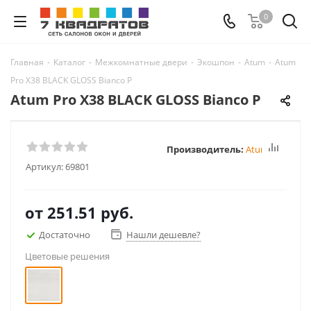
0
Главная
-
Каталог
-
Межкомнатные двери
-
Экошпон
-
Atum
-
Atum
Pro Х38 BLACK GLOSS Bianco P
Atum Pro Х38 BLACK GLOSS Bianco P
Производитель:
Atum Pro
Артикул:
69801
от
251.51 руб.
Достаточно
Нашли дешевле?
Цветовые решения