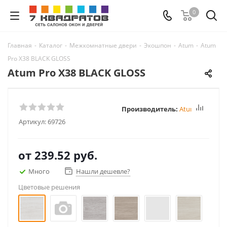
0
Главная
-
Каталог
-
Межкомнатные двери
-
Экошпон
-
Atum
-
Atum
Pro Х38 BLACK GLOSS
Atum Pro Х38 BLACK GLOSS
Производитель:
Atum Pro
Артикул:
69726
от
239.52 руб.
Много
Нашли дешевле?
Цветовые решения