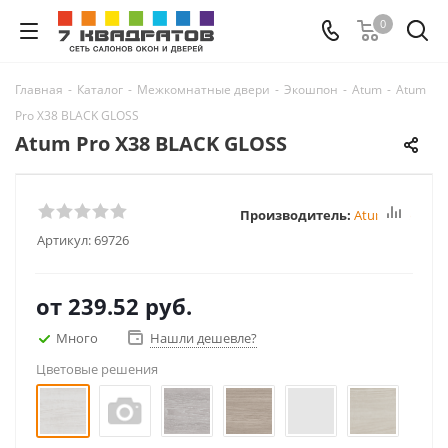
0
Главная
-
Каталог
-
Межкомнатные двери
-
Экошпон
-
Atum
-
Atum
Pro Х38 BLACK GLOSS
Atum Pro Х38 BLACK GLOSS
Производитель:
Atum Pro
Артикул:
69726
от
239.52 руб.
Много
Нашли дешевле?
Цветовые решения