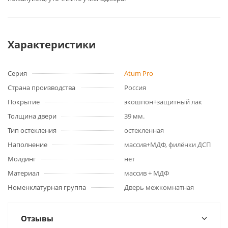
Характеристики
Серия
Atum Pro
Страна производства
Россия
Покрытие
экошпон+защитный лак
Толщина двери
39 мм.
Тип остекления
остекленная
Наполнение
массив+МДФ, филёнки ДСП
Молдинг
нет
Материал
массив + МДФ
Номенклатурная группа
Дверь межкомнатная
Отзывы