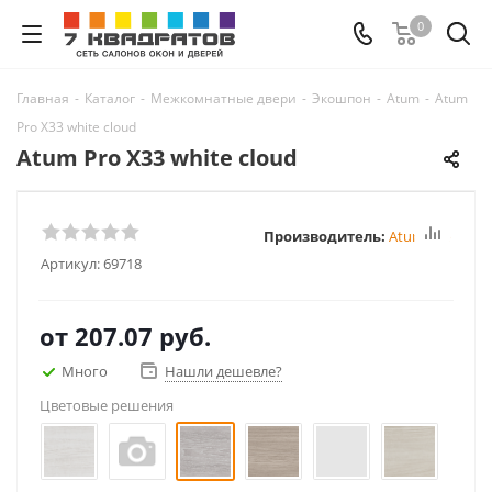
0
Главная
-
Каталог
-
Межкомнатные двери
-
Экошпон
-
Atum
-
Atum
Pro Х33 white cloud
Atum Pro Х33 white cloud
Производитель:
Atum Pro
Артикул:
69718
от
207.07 руб.
Много
Нашли дешевле?
Цветовые решения