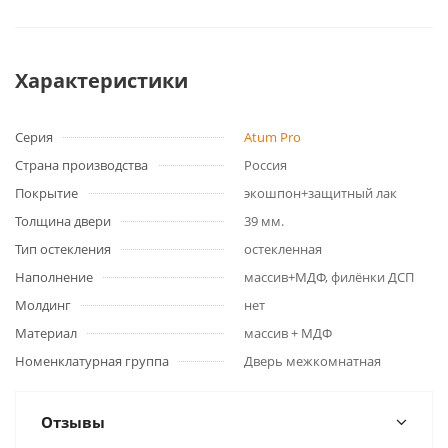
Характеристики
Серия
Atum Pro
Страна производства
Россия
Покрытие
экошпон+защитный лак
Толщина двери
39 мм.
Тип остекления
остекленная
Наполнение
массив+МДФ, филёнки ДСП
Молдинг
нет
Материал
массив + МДФ
Номенклатурная группа
Дверь межкомнатная
Отзывы