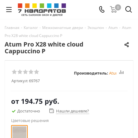
0
Главная
-
Каталог
-
Межкомнатные двери
-
Экошпон
-
Atum
-
Atum
Pro Х28 white cloud Cappuccino P
Atum Pro Х28 white cloud
Cappuccino P
Производитель:
Atum Pro
Артикул:
69767
от
194.75 руб.
Достаточно
Нашли дешевле?
Цветовые решения