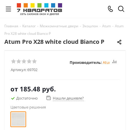
Главная
-
Каталог
-
Межкомнатные двери
-
Экошпон
-
Atum
-
Atum
Pro Х28 white cloud Bianco P
Atum Pro Х28 white cloud Bianco P
Производитель:
Atum Pro
Артикул:
69702
от
185.48 руб.
Достаточно
Нашли дешевле?
Цветовые решения