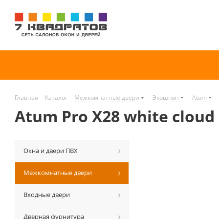
Главная
-
Каталог
-
Межкомнатные двери
-
Экошпон
-
Atum
-
Atum Pro Х28 white cloud
Окна и двери ПВХ
Межкомнатные двери
Входные двери
Дверная фурнитура