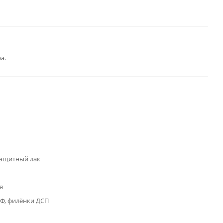
а.
ащитный лак
я
Ф, филёнки ДСП