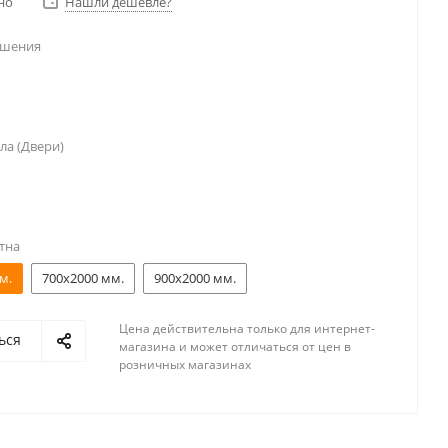
но
Нашли дешевле?
ешения
ла (Двери)
тна
м.
700x2000 мм.
900x2000 мм.
Цена действительна только для интернет-
ься
магазина и может отличаться от цен в
розничных магазинах