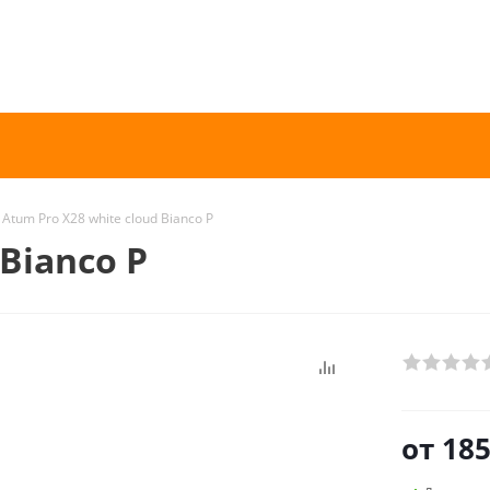
Atum Pro Х28 white cloud Bianco P
 Bianco P
от
185