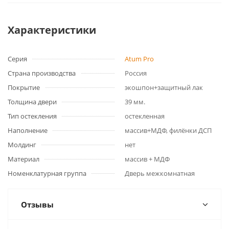
Характеристики
Серия
Atum Pro
Страна производства
Россия
Покрытие
экошпон+защитный лак
Толщина двери
39 мм.
Тип остекления
остекленная
Наполнение
массив+МДФ, филёнки ДСП
Молдинг
нет
Материал
массив + МДФ
Номенклатурная группа
Дверь межкомнатная
Отзывы