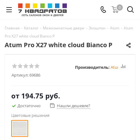
0
Главная
-
Каталог
-
Межкомнатные двери
-
Экошпон
-
Atum
-
Atum
Pro Х27 white cloud Bianco P
Atum Pro Х27 white cloud Bianco P
Производитель:
Atum Pro
Артикул:
69686
от
194.75 руб.
Достаточно
Нашли дешевле?
Цветовые решения