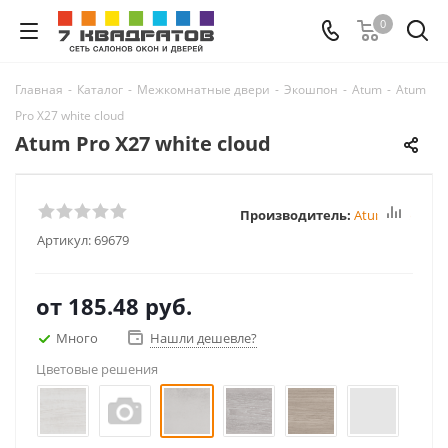
0
Главная
-
Каталог
-
Межкомнатные двери
-
Экошпон
-
Atum
-
Atum
Pro Х27 white cloud
Atum Pro Х27 white cloud
Производитель:
Atum Pro
Артикул:
69679
от
185.48 руб.
Много
Нашли дешевле?
Цветовые решения