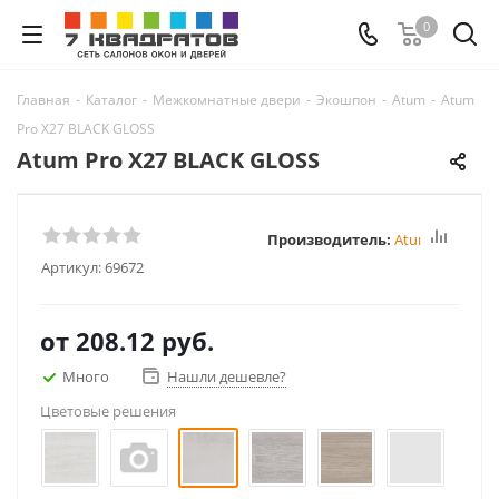
0
Главная
-
Каталог
-
Межкомнатные двери
-
Экошпон
-
Atum
-
Atum
Pro Х27 BLACK GLOSS
Atum Pro Х27 BLACK GLOSS
Производитель:
Atum Pro
Артикул:
69672
от
208.12 руб.
Много
Нашли дешевле?
Цветовые решения