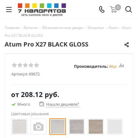
0
Главная
-
Каталог
-
Межкомнатные двери
-
Экошпон
-
Atum
-
Atum
Pro Х27 BLACK GLOSS
Atum Pro Х27 BLACK GLOSS
Производитель:
Atum Pro
Артикул:
69672
от
208.12 руб.
Много
Нашли дешевле?
Цветовые решения