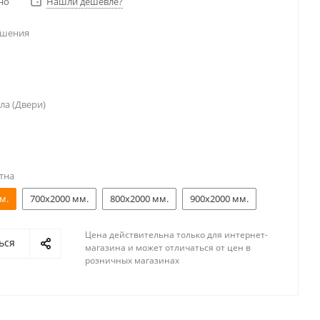
но
Нашли дешевле?
ешения
ла (Двери)
тна
м.
700x2000 мм.
800x2000 мм.
900x2000 мм.
Цена действительна только для интернет-
ься
магазина и может отличаться от цен в
розничных магазинах