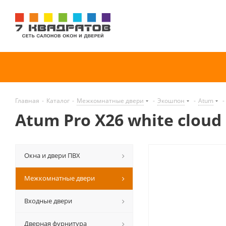
Главная
-
Каталог
-
Межкомнатные двери
-
Экошпон
-
Atum
-
Atum Pro Х26 white cloud
Окна и двери ПВХ
Межкомнатные двери
Входные двери
Дверная фурнитура