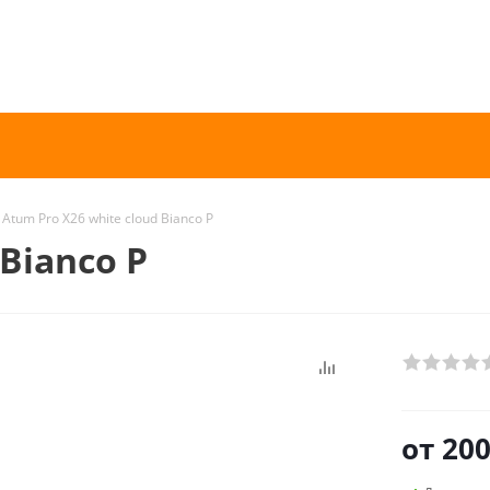
Atum Pro Х26 white cloud Bianco P
 Bianco P
от
200