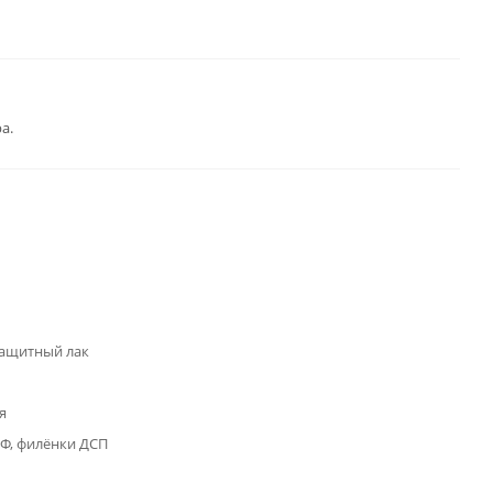
а.
ащитный лак
я
Ф, филёнки ДСП