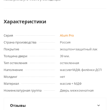
Характеристики
Серия
Atum Pro
Страна производства
Россия
Покрытие
экошпон+защитный лак
Толщина двери
39 мм.
Тип остекления
остекленная
Наполнение
массив+МДФ, филёнки ДСП
Молдинг
нет
Материал
массив + МДФ
Номенклатурная группа
Дверь межкомнатная
Отзывы