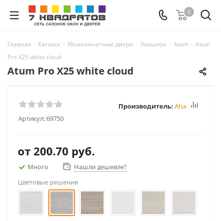
0
Главная
-
Каталог
-
Межкомнатные двери
-
Экошпон
-
Atum
-
Atum
Pro Х25 white cloud
Atum Pro Х25 white cloud
Производитель:
Atum Pro
Артикул:
69750
от
200.70 руб.
Много
Нашли дешевле?
Цветовые решения