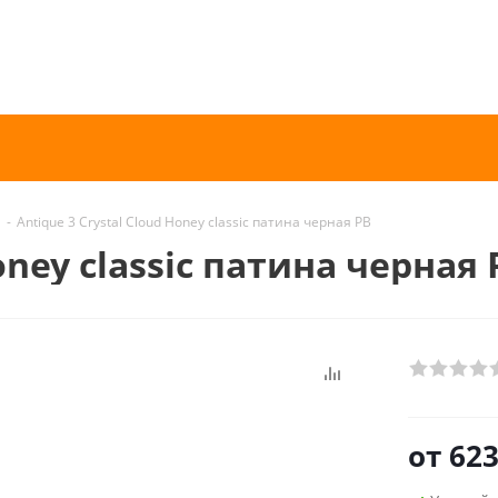
-
Antique 3 Crystal Cloud Honey classic патина черная PB
oney classic патина черная 
от
623