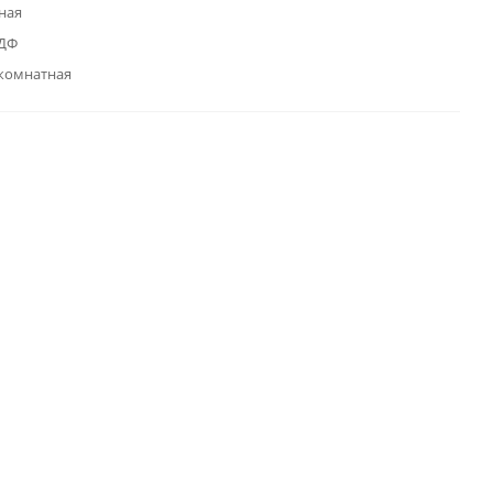
ная
МДФ
комнатная