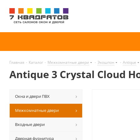
Главная
-
Каталог
-
Межкомнатные двери
-
Экошпон
-
Antique
Antique 3 Crystal Cloud H
Окна и двери ПВХ
Межкомнатные двери
Входные двери
Дверная фурнитура