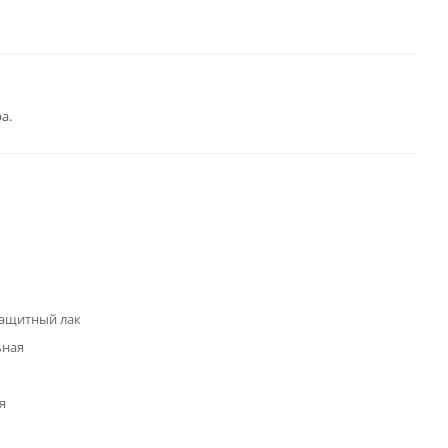
а.
ащитный лак
ьная
я