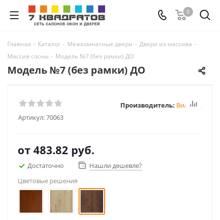
0
Главная
-
Каталог
-
Межкомнатные двери
-
Двери из массива
-
Массив сосны
-
Модель №7 (без рамки) ДО
Модель №7 (без рамки) ДО
Производитель:
Вилейка
Артикул:
70063
от
483.82 руб.
Достаточно
Нашли дешевле?
Цветовые решения