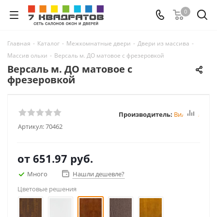
0
Главная
-
Каталог
-
Межкомнатные двери
-
Двери из массива
-
Массив ольхи
-
Версаль м. ДО матовое с фрезеровкой
Версаль м. ДО матовое с
фрезеровкой
Производитель:
Вилейка
Артикул:
70462
от
651.97 руб.
Много
Нашли дешевле?
Цветовые решения