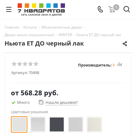
0
Главная
-
Каталог
-
Межкомнатные двери
-
Двери эмаль (окрашенные)
-
WINTER
-
Ньюта ET ДО черный лак
Ньюта ET ДО черный лак
Производитель:
Winter
Артикул:
70498
от
568.28 руб.
Много
Нашли дешевле?
Цветовые решения