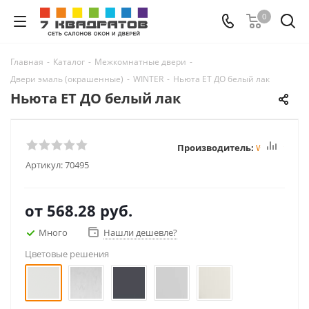
0
Главная
-
Каталог
-
Межкомнатные двери
-
Двери эмаль (окрашенные)
-
WINTER
-
Ньюта ET ДО белый лак
Ньюта ET ДО белый лак
Производитель:
Winter
Артикул:
70495
от
568.28 руб.
Много
Нашли дешевле?
Цветовые решения