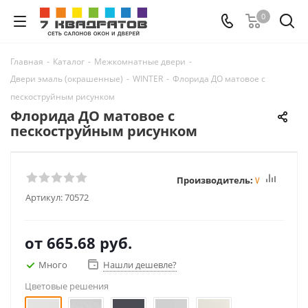
0
Главная
-
Каталог
-
Межкомнатные двери
-
Двери эмаль (окрашенные)
-
WINTER
-
Флорида ДО матовое с
пескоструйным рисунком
Флорида ДО матовое с
пескоструйным рисунком
Производитель:
Winter
Артикул:
70572
от
665.68 руб.
Много
Нашли дешевле?
Цветовые решения