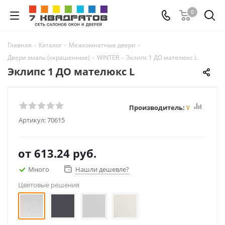
0
Главная
-
Каталог
-
Межкомнатные двери
-
Двери эмаль (окрашенные)
-
WINTER
-
Эклипс 1 ДО мателюкс L
Эклипс 1 ДО мателюкс L
Производитель:
Winter
Артикул:
70615
от
613.24 руб.
Много
Нашли дешевле?
Цветовые решения