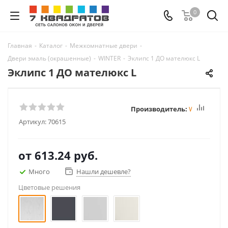
0
Главная
-
Каталог
-
Межкомнатные двери
-
Двери эмаль (окрашенные)
-
WINTER
-
Эклипс 1 ДО мателюкс L
Эклипс 1 ДО мателюкс L
Производитель:
Winter
Артикул:
70615
от
613.24 руб.
Много
Нашли дешевле?
Цветовые решения