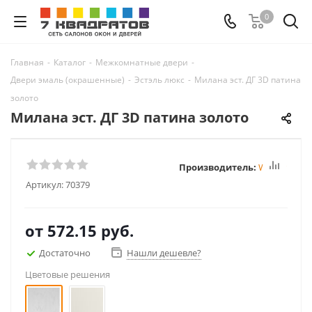
0
Главная
-
Каталог
-
Межкомнатные двери
-
Двери эмаль (окрашенные)
-
Эстэль люкс
-
Милана эст. ДГ 3D патина
золото
Милана эст. ДГ 3D патина золото
Производитель:
Winter
Артикул:
70379
от
572.15 руб.
Достаточно
Нашли дешевле?
Цветовые решения