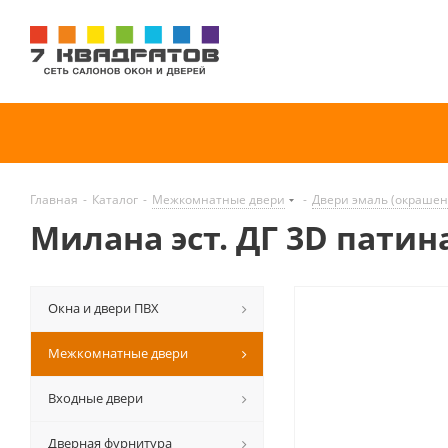
Главная
-
Каталог
-
Межкомнатные двери
-
Двери эмаль (окраше
Милана эст. ДГ 3D патин
Окна и двери ПВХ
Межкомнатные двери
Входные двери
Дверная фурнитура