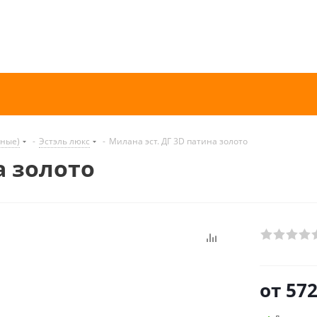
нные)
-
Эстэль люкс
-
Милана эст. ДГ 3D патина золото
а золото
от
572