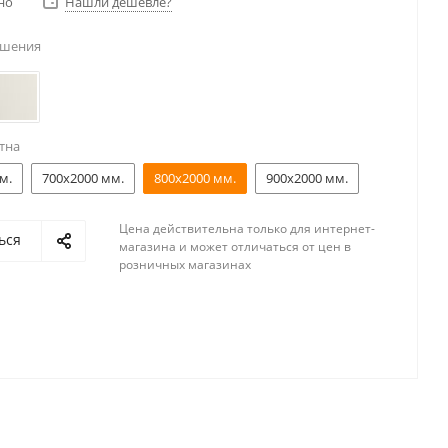
но
Нашли дешевле?
ешения
тна
м.
700x2000 мм.
800x2000 мм.
900x2000 мм.
Цена действительна только для интернет-
ься
магазина и может отличаться от цен в
розничных магазинах