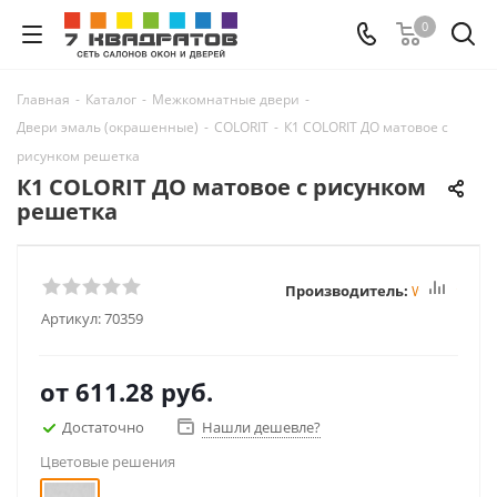
0
Главная
-
Каталог
-
Межкомнатные двери
-
Двери эмаль (окрашенные)
-
COLORIT
-
К1 COLORIT ДО матовое с
рисунком решетка
К1 COLORIT ДО матовое с рисунком
решетка
Производитель:
Winter
Артикул:
70359
от
611.28 руб.
Достаточно
Нашли дешевле?
Цветовые решения