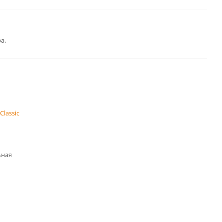
а.
Classic
ьная