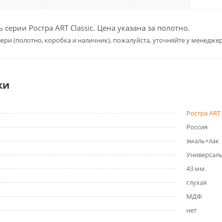
серии Ростра ART Classic. Цена указана за полотно.
ери (полотно, коробка и наличник), пожалуйста, уточняйте у менеджер
ки
Ростра ART 
Россия
эмаль+лак
Универсал
43 мм.
глухая
МДФ
нет