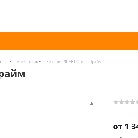
нные)
-
АртКлассик
-
Венеция ДГ ART Classic Прайм
Прайм
от
1 3