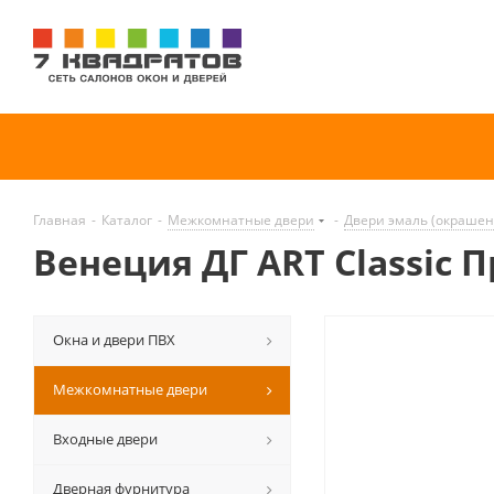
Главная
-
Каталог
-
Межкомнатные двери
-
Двери эмаль (окраше
Венеция ДГ ART Classic 
Окна и двери ПВХ
Межкомнатные двери
Входные двери
Дверная фурнитура