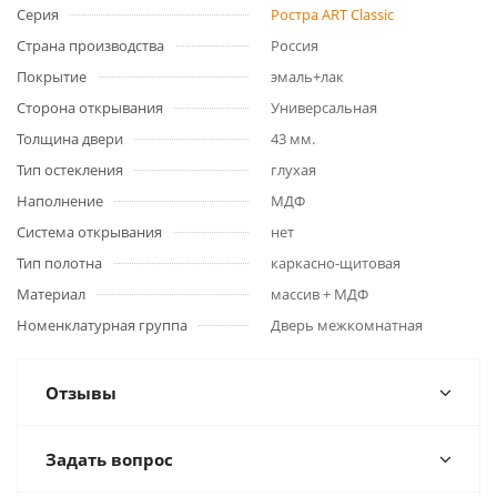
Серия
Ростра ART Classic
Страна производства
Россия
Покрытие
эмаль+лак
Сторона открывания
Универсальная
Толщина двери
43 мм.
Тип остекления
глухая
Наполнение
МДФ
Система открывания
нет
Тип полотна
каркасно-щитовая
Материал
массив + МДФ
Номенклатурная группа
Дверь межкомнатная
Отзывы
Задать вопрос