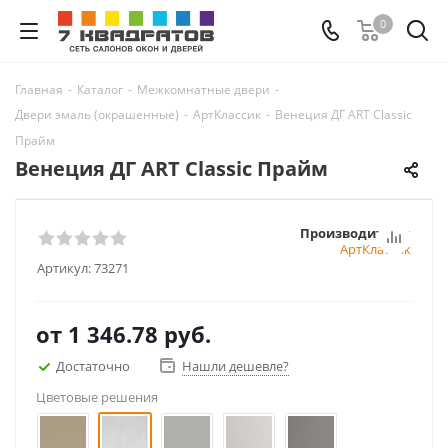
0
Главная
-
Каталог
-
Межкомнатные двери
-
Двери эмаль (окрашенные)
-
АртКлассик
-
Венеция ДГ ART Classic
Прайм
Венеция ДГ ART Classic Прайм
Производитель:
АртКлассик
Артикул:
73271
от
1 346.78 руб.
Достаточно
Нашли дешевле?
Цветовые решения