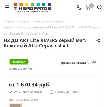
0
Главная
-
Каталог
-
Межкомнатные двери
-
Двери эмаль (окрашенные)
-
ART Lite
-
H3 ДО ART Lite REVERS серый
мат. Бежевый ALU Серая с 4-х L
H3 ДО ART Lite REVERS серый мат.
Бежевый ALU Серая с 4-х L
НОВИНКА
Производитель:
ART Lite
Артикул:
104746
от
1 670.34 руб.
Уточняйте наличие
Нашли дешевле?
Цветовые решения