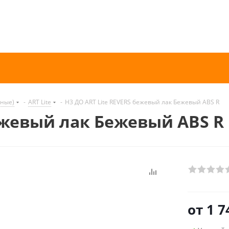
нные)
-
ART Lite
-
H3 ДО ART Lite REVERS бежевый лак Бежевый ABS R
бежевый лак Бежевый ABS R
от
1 7