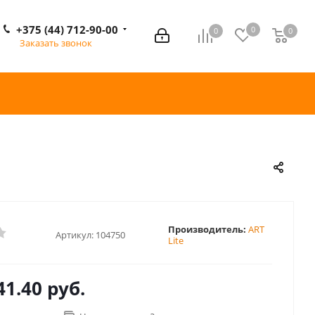
+375 (44) 712-90-00
0
0
0
0
Заказать звонок
Производитель:
ART
Артикул:
104750
Lite
41.40 руб.