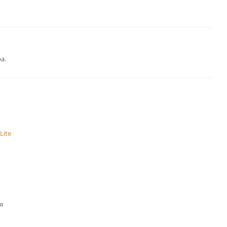
а.
Lite
я