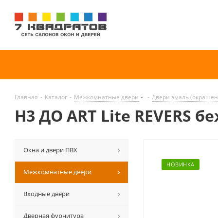
Главная
-
Каталог
-
Межкомнатные двери
-
Двери эмаль (окраше
H3 ДО ART Lite REVERS 
Окна и двери ПВХ
НОВИНКА
Межкомнатные двери
Входные двери
Дверная фурнитура