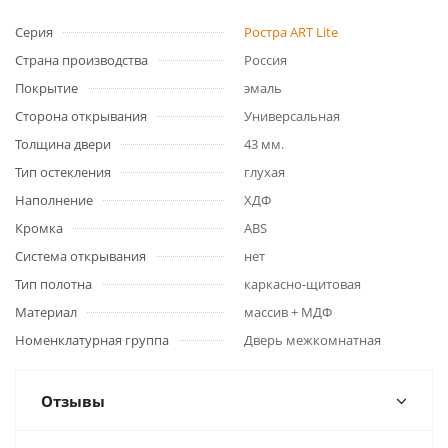
Серия
Ростра ART Lite
Страна производства
Россия
Покрытие
эмаль
Сторона открывания
Универсальная
Толщина двери
43 мм.
Тип остекления
глухая
Наполнение
ХДФ
Кромка
ABS
Система открывания
нет
Тип полотна
каркасно-щитовая
Материал
массив + МДФ
Номенклатурная группа
Дверь межкомнатная
Отзывы