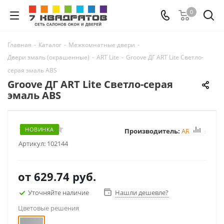
0
Главная
-
Каталог
-
Межкомнатные двери
-
Двери эмаль (окрашенные)
-
ART Lite
-
Groove ДГ ART Lite Светло-
серая эмаль ABS
Groove ДГ ART Lite Светло-серая
эмаль ABS
НОВИНКА
Производитель:
ART Lite
Артикул:
102144
от
629.74 руб.
Уточняйте наличие
Нашли дешевле?
Цветовые решения