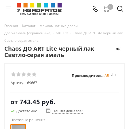
0
Главная
-
Каталог
-
Межкомнатные двери
-
Двери эмаль (окрашенные)
-
ART Lite
-
Chaos ДО ART Lite черный лак
Светло-серая эмаль
Chaos ДО ART Lite черный лак
Светло-серая эмаль
Производитель:
ART Lite
Артикул:
69667
от
743.45 руб.
Достаточно
Нашли дешевле?
Цветовые решения