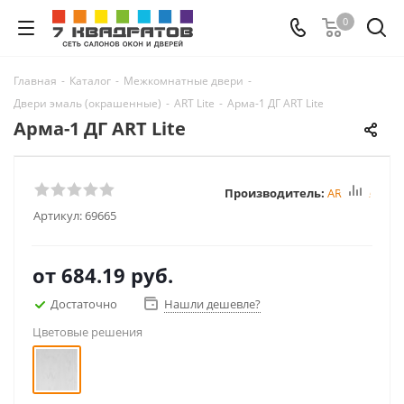
0
Главная
-
Каталог
-
Межкомнатные двери
-
Двери эмаль (окрашенные)
-
ART Lite
-
Арма-1 ДГ ART Lite
Арма-1 ДГ ART Lite
Производитель:
ART Lite
Артикул:
69665
от
684.19 руб.
Достаточно
Нашли дешевле?
Цветовые решения