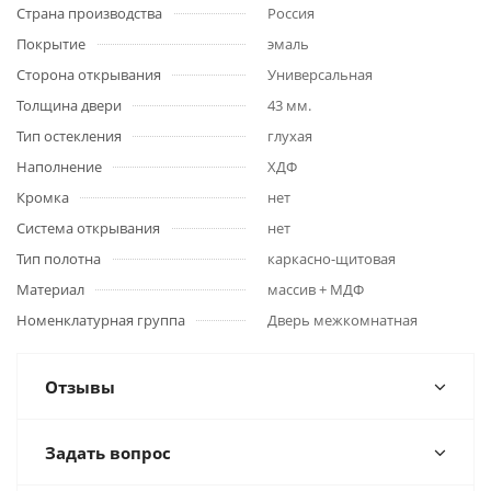
Страна производства
Россия
Покрытие
эмаль
Сторона открывания
Универсальная
Толщина двери
43 мм.
Тип остекления
глухая
Наполнение
ХДФ
Кромка
нет
Система открывания
нет
Тип полотна
каркасно-щитовая
Материал
массив + МДФ
Номенклатурная группа
Дверь межкомнатная
Отзывы
Задать вопрос