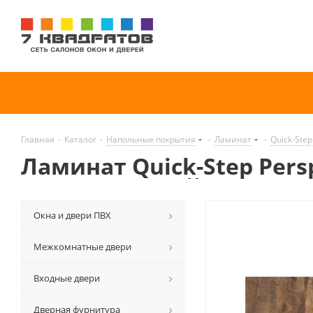
Главная
-
Каталог
-
Напольные покрытия
-
Ламинат
-
Quick-Step
Ламинат Quick-Step Per
Промасленный
Окна и двери ПВХ
Межкомнатные двери
Входные двери
Дверная фурнитура